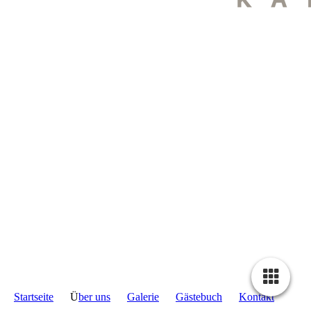
IMG-20220325-WA0018
Startseite
Ü
ber uns
Galerie
Gästebuch
Kontakt