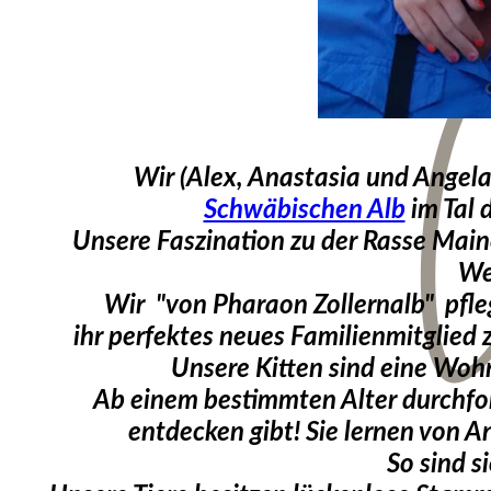
Wir (Alex, Anastasia und Angela)
Schwäbischen Alb
im Tal 
Unsere Faszination zu der Rasse Maine
We
Wir "von Pharaon Zollernalb" pfleg
ihr perfektes neues Familienmitglied
Unsere Kitten sind eine Woh
Ab einem bestimmten Alter durchfor
entdecken gibt! Sie lernen von 
So sind s