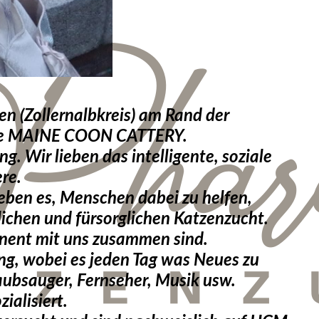
gen (Zollernalbkreis) am Rand der
eine MAINE COON CATTERY.
. Wir lieben das intelligente, soziale
re.
ieben es, Menschen dabei zu helfen,
lichen und fürsorglichen Katzenzucht.
anent mit uns zusammen sind.
ng, wobei es jeden Tag was Neues zu
aubsauger, Fernseher, Musik usw.
ialisiert.